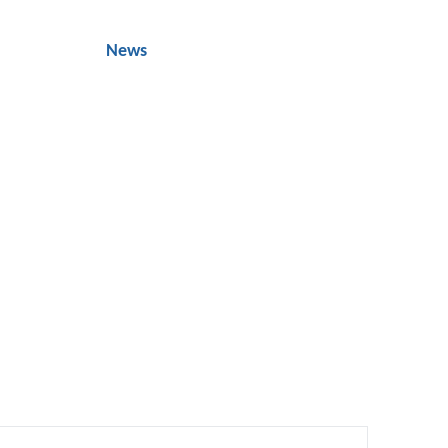
Ressourcen
News
Newsletter
Kontakt
mal pro Jahr